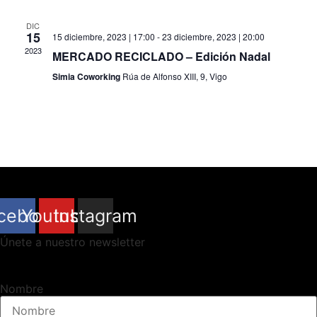
de
DIC
Even
15
15 diciembre, 2023 | 17:00
-
23 diciembre, 2023 | 20:00
2023
MERCADO RECICLADO – Edición Nadal
Simia Coworking
Rúa de Alfonso XIII, 9, Vigo
cebook
Youtube
Instagram
Únete a nuestro newsletter
Nombre