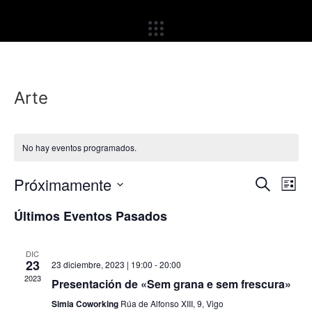
Ir
al
contenido
Arte
No hay eventos programados.
Nave
Na
Próximamente
Buscar
Lista
Seleccionar
de
de
fecha.
Últimos Eventos Pasados
vi
búsq
de
DIC
y
23
23 diciembre, 2023 | 19:00
-
20:00
Ev
2023
Presentación de «Sem grana e sem frescura»
vista
Simia Coworking
Rúa de Alfonso XIII, 9, Vigo