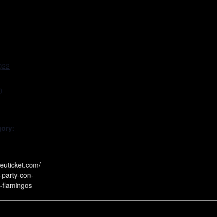
022
0
gory:
teuticket.com/
-party-con-
-flamingos