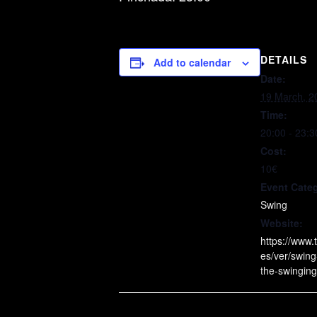
DETAILS
Add to calendar
Date:
19 March, 2
Time:
20:00 - 23:3
Cost:
10€
Event Cate
Swing
Website:
https://www.
es/ver/swing
the-swinging