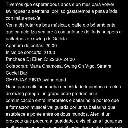
Tivemos que esperar dous anos e un mes para volver
swinguear a treintena, por iso gastaremos a pista aínda
con máis enerxía.
Ven a disfrutar da boa música, o baile e o bó ambiente
que caracteriza sempre á comunidade de lindy hoppers e
bailarines de swing de Galicia.
Apertura de portas: 20:00
Inicio de concerto: 21:00
Pinchada Dj Ellen.Q: 22:30- 24:00
Colaboran: Marta Chamosa, Swing On Vigo, Sinatra
Coctel Bar
GHASTAS PISTA swing band
Nace para satisfacer unha necesidade imperiosa no eido
do swing galego: un grupo onde predomine a
comunicación entre intérpretes e bailaríns, é por iso que
a formación musical vai guiada por unha bailarina que
establece a ponte entre os dous mundos. Alén, é un
proxecto que procura a igualdade, e visibiliza a figura das
mulleres en espazos masculinizados dentro do mundo do