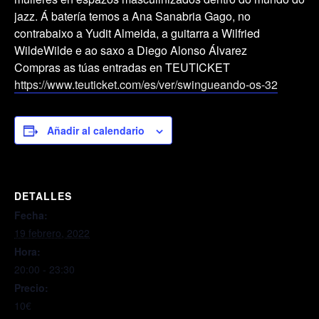
jazz. Á batería temos a Ana Sanabria Gago, no
contrabaixo a Yudit Almeida, a guitarra a Wilfried
WildeWilde e ao saxo a Diego Alonso Álvarez
Compras as túas entradas en TEUTICKET
https://www.teuticket.com/es/ver/swingueando-os-32
Añadir al calendario
DETALLES
Fecha:
19 febrero, 2022
Hora:
20:00 - 23:30
Precio:
10€