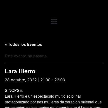
« Todos los Eventos
Este evento ha pasado.
Lara Hierro
28 octubre, 2022 | 21:00
-
22:00
SINOPSE:
Lara Hierro é un espectáculo multidisciplinar
protagonizado por tres mulleres da xeración milenial que
representan as tres partes de alegoría que é Lara Hierro: