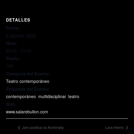
DETALLES
Fecha:
6 octubre, 2022
Hora:
20:30 - 21:30
Precio:
10€
Categoría del Evento:
Teatro contemporáneo
Etiquetas del Evento:
contemporáneo
,
multidisciplinar
,
teatro
Web:
www.salarebullon.com
Jam poética na Kominsky
Lara Hierro