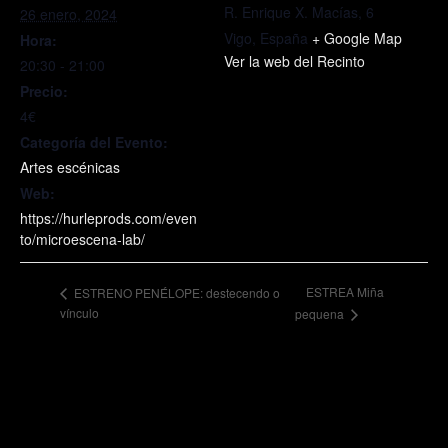
R. Enrique X. Macías, 6
26 enero, 2024
Vigo
,
España
+ Google Map
Hora:
Ver la web del Recinto
20:30 - 21:00
Precio:
4€
Categoría del Evento:
Artes escénicas
Web:
https://hurleprods.com/even
to/microescena-lab/
ESTREA Miña
ESTRENO PENÉLOPE: destecendo o
vínculo
pequena