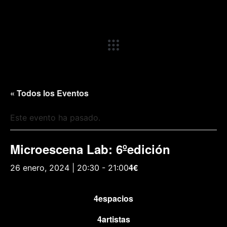
« Todos los Eventos
Este evento ha pasado.
Microescena Lab: 6ºedición
4€
26 enero, 2024 | 20:30
-
21:00
4espacios
4artistas