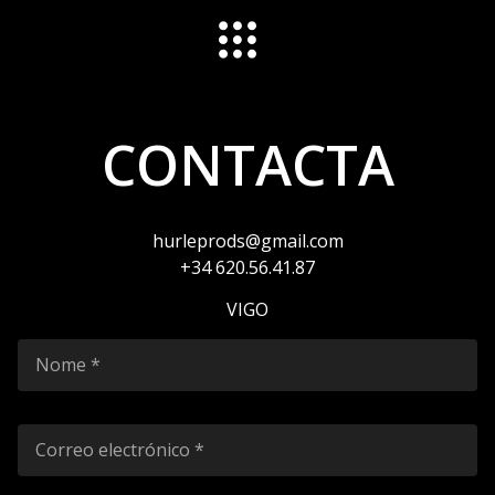
QUEN SOMOS
CONTACTA
hurleprods@gmail.com
+34 620.56.41.87
VIGO