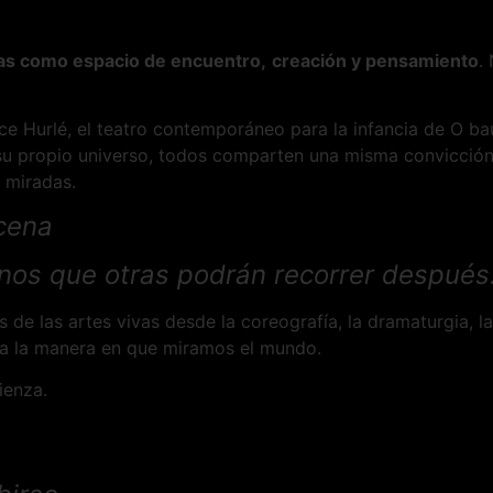
vas como espacio de encuentro,
creación y pensamiento
.
e Hurlé, el teatro contemporáneo para la infancia de O baúl 
su propio universo, todos comparten una misma convicción:
 miradas.
scena
nos que otras podrán recorrer después
e las artes vivas desde la coreografía, la dramaturgia, la 
rma la manera en que miramos el mundo.
ienza.