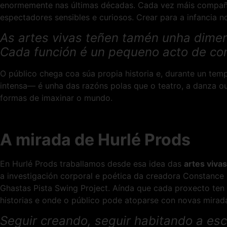
enormemente nas últimas décadas. Cada vez máis compañí
espectadores sensibles e curiosos. Crear para a infancia no
As artes vivas teñen tamén unha dimen
Cada función é un pequeno acto de c
O público chega coa súa propia historia e, durante un te
intensa— é unha das razóns polas que o teatro, a danza ou
formas de imaxinar o mundo.
A mirada de Hurlé Prods
En Hurlé Prods traballamos desde esa idea das
artes viva
a investigación corporal e poética da creadora Constance H
Ghastas Pista Swing Project. Aínda que cada proxecto ten
historias e onde o público pode atoparse con novas mirad
Seguir creando, seguir habitando a es