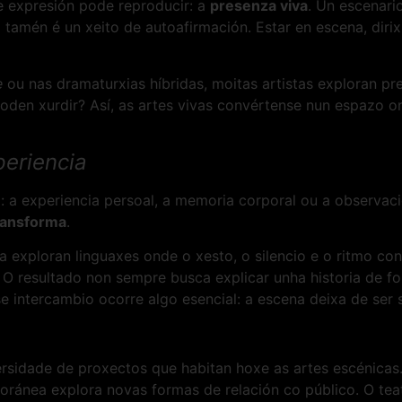
e expresión pode reproducir: a
presenza viva
. Un escenari
amén é un xeito de autoafirmación. Estar en escena, dirixir
e
ou nas dramaturxias híbridas, moitas artistas exploran p
 poden xurdir? Así, as artes vivas convértense nun espazo 
periencia
o: a experiencia persoal, a memoria corporal ou a observa
ransforma
.
a exploran linguaxes onde o xesto, o silencio e o ritmo co
O resultado non sempre busca explicar unha historia de for
 intercambio ocorre algo esencial: a escena deixa de ser
ersidade de proxectos que habitan hoxe as artes escénicas
ránea explora novas formas de relación co público. O teatr