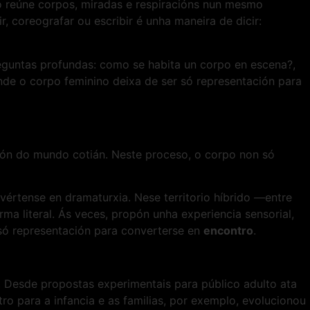
o reúne corpos, miradas e respiracións nun mesmo
, coreografar ou escribir é unha maneira de dicir:
reguntas profundas: como se habita un corpo en escena?,
onde o corpo feminino deixa de ser só representación para
ción do mundo cotián. Neste proceso, o corpo non só
nvértense en dramaturxia. Nese territorio híbrido —entre
ma literal. Ás veces, propón unha experiencia sensorial,
 só representación para converterse en
encontro
.
. Desde propostas experimentais para público adulto ata
o para a infancia e as familias, por exemplo, evolucionou