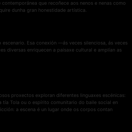
 e contemporánea que recoñece aos nenos e nenas como
equire dunha gran honestidade artística.
o escenario. Esa conexión —ás veces silenciosa, ás veces
s diversas enriquecen a paisaxe cultural e amplían as
nosos proxectos exploran diferentes linguaxes escénicas:
tía Tola ou o espírito comunitario do baile social en
cción: a escena é un lugar onde os corpos contan