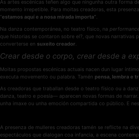
As artes escénicas teñen algo que ningunha outra forma d
momento irrepetible. Para moitas creadoras, esta presenza t
“
estamos aquí e a nosa mirada importa”
.
Na danza contemporánea, no teatro físico, na
performanc
que historias se contaron sobre el?, que novas narrativas
converterse en
suxeito creador
.
Crear desde o corpo, crear desde a ex
Moitas propostas escénicas actuais nacen dun lugar íntim
executa movemento ou palabra. Tamén
pensa, lembra e t
As creadoras que traballan desde o teatro físico ou a danz
danza, teatro e poesía— aparecen novas formas de narrar. 
unha imaxe ou unha emoción compartida co público. E nese
A presenza de mulleres creadoras tamén se reflicte na div
espectáculos que dialogan coa infancia, a escena contempo