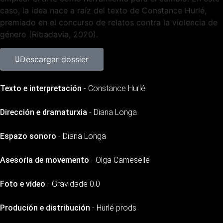
caso, la idea nace a raíz del texto de Constance Hurlé,
premiado en el concurso de relatos contra la violencia de
género (Ribadavia, 2020).
Descargar dossier
Texto e interpretación
- Constance Hurlé
Dirección e dramaturxia
- Diana Longa
Espazo sonoro
- Diana Longa
Asesoría de movemento
- Olga Cameselle
Foto e vídeo
- Gravidade 0.0
Produción e distribución
- Hurlé prods