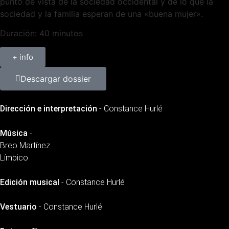
punto de vista de la sociedad occidental y de lo que la
sociedad y la familia esperan de una «buena mujer».
Duración: 40 minutos
+ info
Descargar dossier
Dirección e interpretación
- Constance Hurlé
Música
-
Breo Martínez
Límbico
Edición musical
- Constance Hurlé
Vestuario
- Constance Hurlé