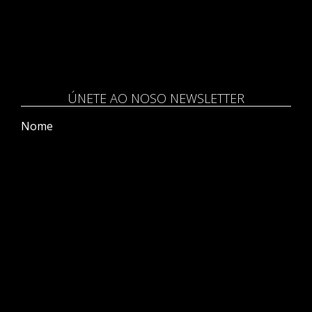
ÚNETE AO NOSO NEWSLETTER
Nome
Correo electrónico
Lin e acepto a
política de privacidade
ENVIAR