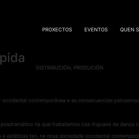
PROXECTOS
EVENTOS
QUEN 
spida
DISTRIBUCIÓN
,
PRODUCIÓN
ller occidental contemporánea e as consecuencias psicoemo
ipo posdramático na que traballamos coa linguaxe da danz
s e estéticas ten, na nosa sociedade occidental contempor