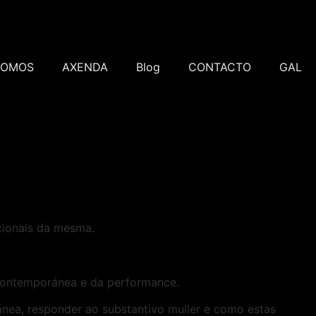
SOMOS
AXENDA
Blog
CONTACTO
GAL
cionais da mesma.
a contemporánea e da performance.
ánea, responder ao substantivo muller e como estas