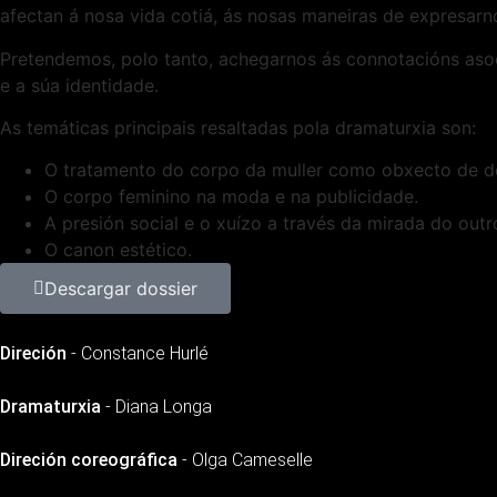
afectan á nosa vida cotiá, ás nosas maneiras de expresarn
Pretendemos, polo tanto, achegarnos ás connotacións asoci
e a súa identidade.
As temáticas principais resaltadas pola dramaturxia son:
O tratamento do corpo da muller como obxecto de de
O corpo feminino na moda e na publicidade.
A presión social e o xuízo a través da mirada do outr
O canon estético.
Descargar dossier
Direción
- Constance Hurlé
Dramaturxia
- Diana Longa
Direción coreográfica
- Olga Cameselle