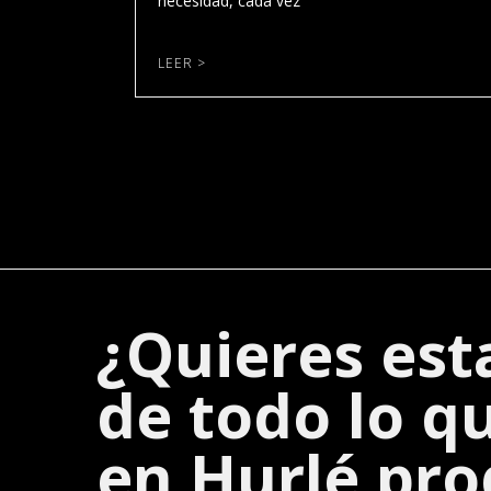
necesidad, cada vez
LEER >
¿Quieres est
de todo lo q
en Hurlé pro