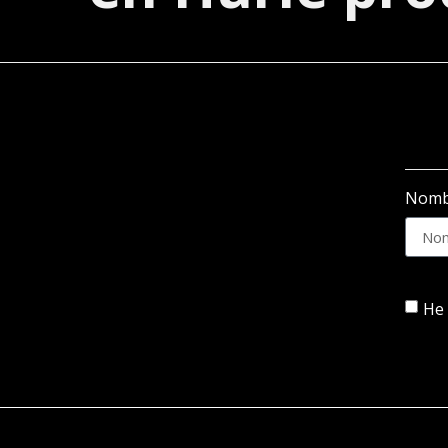
Nomb
He 