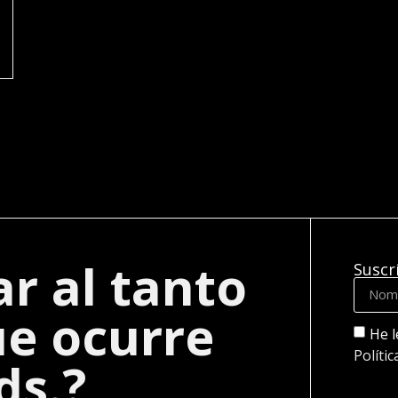
ar al tanto
Suscr
ue ocurre
He l
Polític
ds.?