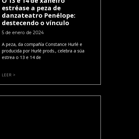
O 13 e 14 de xaneiro
estréase a peza de
danzateatro Penélope:
destecendo o vínculo
5 de enero de 2024
A peza, da compañía Constance Hurlé e
producida por Hurlé prods., celebra a súa
estrea o 13 e 14 de
LEER >