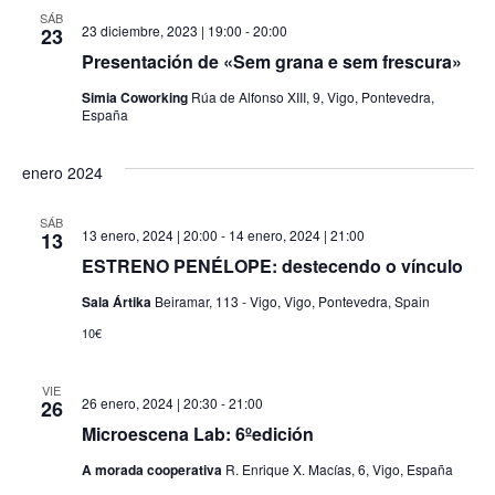
SÁB
23 diciembre, 2023 | 19:00
-
20:00
23
Presentación de «Sem grana e sem frescura»
Simia Coworking
Rúa de Alfonso XIII, 9, Vigo, Pontevedra,
España
enero 2024
SÁB
13 enero, 2024 | 20:00
-
14 enero, 2024 | 21:00
13
ESTRENO PENÉLOPE: destecendo o vínculo
Sala Ártika
Beiramar, 113 - Vigo, Vigo, Pontevedra, Spain
10€
VIE
26 enero, 2024 | 20:30
-
21:00
26
Microescena Lab: 6ºedición
A morada cooperativa
R. Enrique X. Macías, 6, Vigo, España