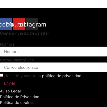
cebook
Youtube
Instagram
Únete a nuestro newsletter
Nombre
Correo electrónico
He leído y acepto la
política de privacidad
Enviar
Aviso Legal
Política de Privacidad
Política de cookies