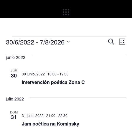
Ir
al
contenido
Eventos
Nave
Na
30/6/2022
 - 
7/8/2026
Buscar
Lista
Seleccionar
de
de
fecha.
junio 2022
vi
búsq
de
JUE
y
30 junio, 2022 | 18:00
-
19:00
30
Ev
Intervención poética Zona C
vista
de
julio 2022
Even
DOM
31 julio, 2022 | 21:00
-
22:30
31
Jam poética na Kominsky